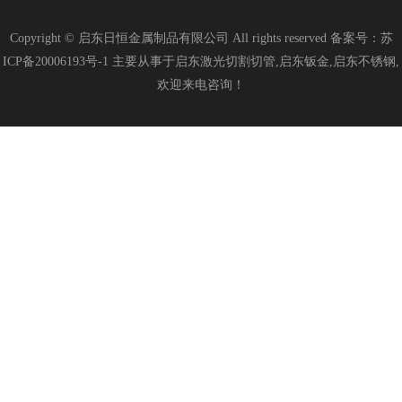
Copyright © 启东日恒金属制品有限公司 All rights reserved 备案号：
苏
ICP备20006193号-1
主要从事于启东激光切割切管,启东钣金,启东不锈钢,
欢迎来电咨询！