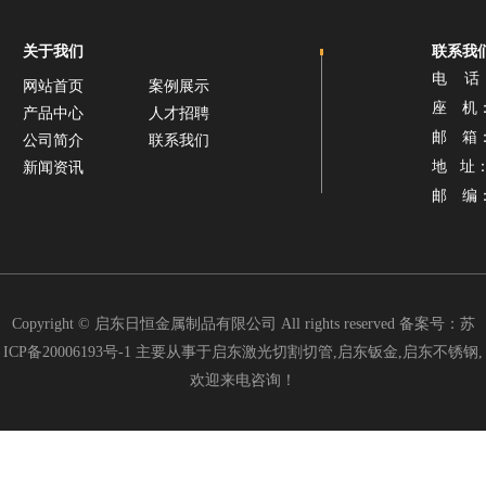
关于我们
联系我
电 话：1
网站首页
案例展示
座 机： 0
产品中心
人才招聘
邮 箱： 
公司简介
联系我们
地 址
新闻资讯
邮 编：2
Copyright © 启东日恒金属制品有限公司 All rights reserved 备案号：
苏
ICP备20006193号-1
主要从事于启东激光切割切管,启东钣金,启东不锈钢,
欢迎来电咨询！