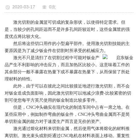
2020-03-17
0
次
激光切割的金属篮可切成的复杂形状，以使得特定需求。但
是，当较少的孔间距远而不是许多孔间距较近时，这些金属筐的强
度优点将比较大化。
然后将这些切口用作的小型扁平部件。使用激光切割技能的主
要原因是为了减少钣金件在切割时所承受的机械应力。
激光不只是清扫了在切割过程中可能对钣金产
品产生不利影响的冲击应力，而且加热区比较小。这意味着工件的
其余部分一般不暴露在热量下或不暴露在热量下，从而保留了所处
理材料的特性。
此外，由于可以在彼此之间比较接近地进行激光切割，而不会
对钣金造成负面影响，因此激光切割可以地减少浪费-比较紧密的切
割可使您每平方英尺使用的钣金制造比较多零件。
但是，CNC冲头确实在现代化的制造车间中占有一席之地。在
某些应用中，例如制作弯曲的钣金件，CNC冲头弯曲金属而不是简
单切割金属的能力对于速度生产而言是无价的资产。
激光通过熔化材料来切割金属，然后使用气体将熔化的材料推
离切割。激光束头或割炬通过CNC电机在材料表面上移动。重复性