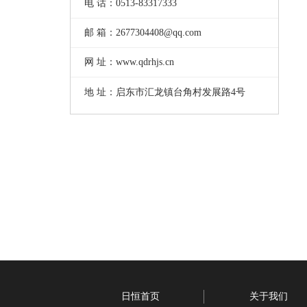
电 话：0513-83317333
邮 箱：2677304408@qq.com
网 址：www.qdrhjs.cn
地 址：启东市汇龙镇台角村发展路4号
日恒首页
关于我们